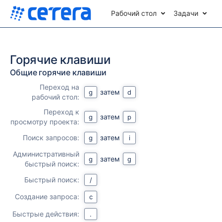
Рабочий стол
Задачи
Горячие клавиши
Общие горячие клавиши
Переход на
затем
g
d
рабочий стол:
Переход к
затем
g
p
просмотру проекта:
Поиск запросов:
затем
g
i
Административный
затем
g
g
быстрый поиск:
Быстрый поиск:
/
Создание запроса:
c
Быстрые действия:
.